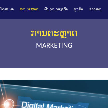
ື່ໂຄສະນາ
ການຕະຫຼາດ
ຜົນງານຂອງເຮົາ
ລູກຄ້າ
ຂ່າວສານ
ການຕະຫຼາດ
MARKETING