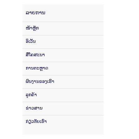
ລາຍການ
ໜ້າຫຼັກ
ອິເວັ້ນ
ສື່ໂຄສະນາ
ການຕະຫຼາດ
ຜົນງານຂອງເຮົາ
ລູກຄ້າ
ຂ່າວສານ
ກ່ຽວກັບເຮົາ