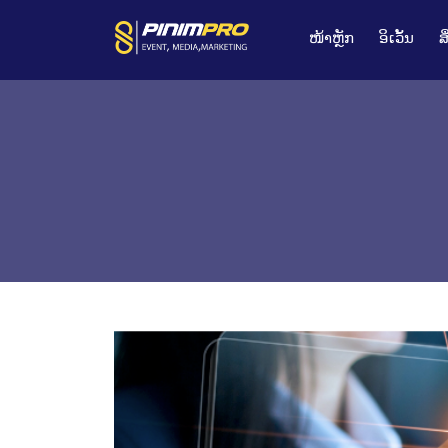
ໜ້າຫຼັກ
ອິເວັ້ນ
ສ