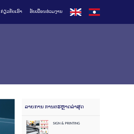
ກ່ຽວກັບເຮົາ
ຮັບເພື່ອນຮ່ວມງານ
ລາຍການ ການຕະຫຼາດລ່າສຸດ
SIGN & PRINTING