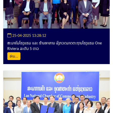
25-04-2025 13:28:12
ສະມາຄົມໂຮງແຮມ ແລະ ຮ້ານອາຫານ ລົງກວດມາດຕະຖານໂຮງແຮມ One
Riviera ລະດັບ 5 ດາວ
ອ່ານ...