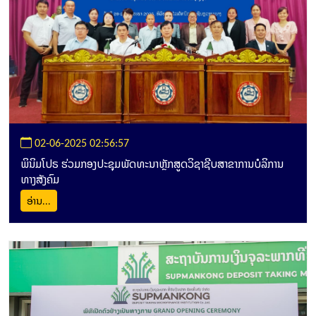
02-06-2025 02:56:57
ພິນິມໂປຣ ຮ່ວມກອງປະຊຸມພັດທະນາຫຼັກສູດວິຊາຊີບສາຂາການບໍລິການ
ທາງສັງຄົມ
ອ່ານ...