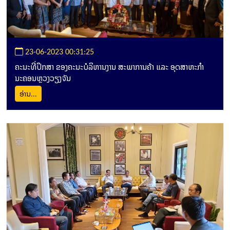
23-06-2023 00:31:25
ຄະນະທີ່ປຶກສາ ຂອງຄະນະບໍລິຫານງານ ສະພາການຄ້າ ແລະ ອຸດສາຫະກໍາ
ນະຄອນຫຼວງວຽງຈັນ
ອ່ານ...