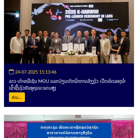
24-07-2025 11:13:46
ລາວ-ເກົາຫລີເຊັນ MOU ແລກປ່ຽນເຕັກນິກການລ້ຽງງົວ ເປີດທົດລອງນຳ
ເຂົ້າຊີ້ນງົວຮັນອູຄຸນນະພາບສູງ
ອ່ານ...