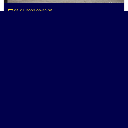
05-06-2023 09:22:25
ບຸນມະໂຫລານ ສົ່ງເສີມການອ່ານ ຄັ້ງທີ 1 ທີ່ ແຂວງຊຽງຂວາງ
ອ່ານ...
05-06-2023 09:40:24