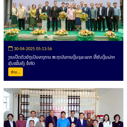
30-04-2025 05:13:56
ງານເປີດຕົວຢ່າງເປັນທາງການ ສະຖາບັນການເງິນຈຸລະພາກ ທີ່ຮັບເງິນຝາກ
ຊັບໝັ້ນຄົງ ຈຳກັດ
ອ່ານ...