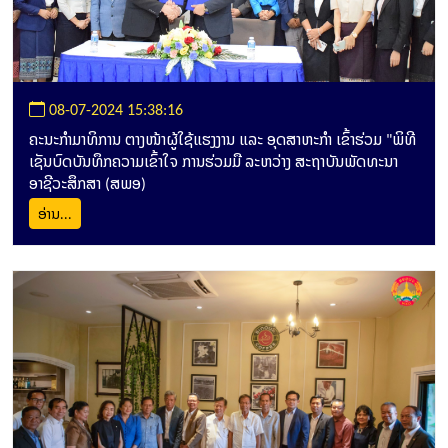
08-07-2024 15:38:16
ຄະນະກຳມາທິການ ຕາງໜ້າຜູ້ໃຊ້ແຮງງານ ແລະ ອຸດສາຫະກຳ ເຂົ້າຮ່ວມ "ພິທີ
ເຊັນບົດບັນທຶກຄວາມເຂົ້າໃຈ ການຮ່ວມມື ລະຫວ່າງ ສະຖາບັນພັດທະນາ
ອາຊີວະສຶກສາ (ສພອ)
ອ່ານ...