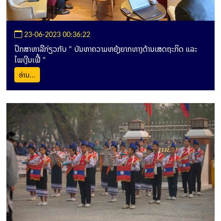
23-06-2023 00:36:22
ປຶກສາຫາລືກ່ຽວກັບ “ ບັນຫາຄວາມຫຍຸ້ງຍາກທາງດ້ານເສດຖະກິດ ແລະ
ໄພເງີນເຟີ້ ”
ອ່ານ...